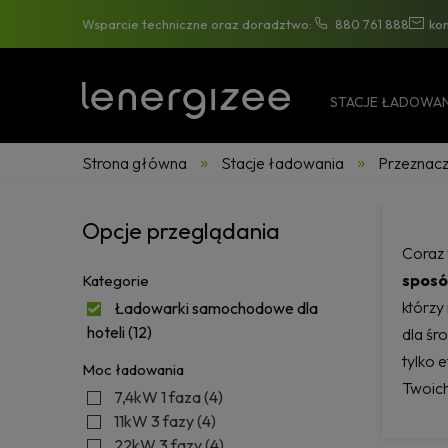
Wsparcie techniczne oraz doradztwo:
880 761 888
ko
STACJE ŁADOWAN
»
»
Strona główna
Stacje ładowania
Przeznacz
Opcje przeglądania
Coraz 
sposó
Kategorie
którzy
Ładowarki samochodowe dla
hoteli
(12)
dla śr
tylko 
Moc ładowania
Twoich
7,4kW 1 faza
(4)
11kW 3 fazy
(4)
22kW 3 fazy
(4)