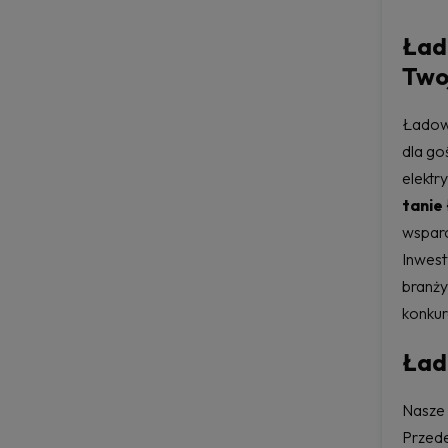
Ład
Two
Ładowa
dla go
elektr
tanie
wsparc
Inwest
branży
konkur
Łado
Nasze 
Przede