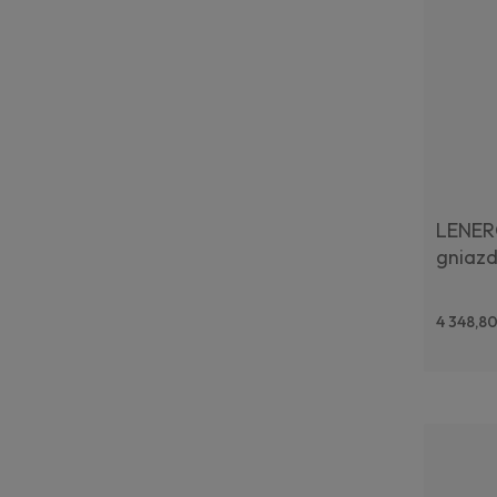
LENER
gniazd
4 348,80