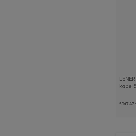
LENER
kabel 
5 147,47 