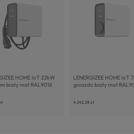
GIZEE HOME IoT 22kW
LENERGIZEE HOME IoT 
5m biały mat RAL9016
gniazdo biały mat RAL9
zł
4 242,28 zł