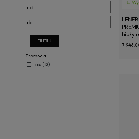
Wy
od
LENER
do
PREMI
biały 
FILTRUJ
7 946,0
Promocja
nie
(12)