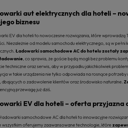
owarki aut elektrycznych dla hoteli – n
jego biznesu
rki EV dla hoteli to nowoczesne rozwiązania, które wprowadzą 
ści. Niezależnie od modelu samochodu elektrycznego, są w pełni
ycznych.
Ładowarki samochodowe AC do hotelu zostały zapr
 ładowanie
, co sprawia, że goście będą mogli bez problemu kon
ie techniczne oraz serwis, aby w przypadku jakichkolwiek probl
ycja w takie urządzenia nie tylko odpowiada na rosnące potrzeby r
, dbających o zadowolenie klientów oraz środowisko naturalne.
Z
encyjną przewagę już dziś.
warki EV dla hoteli – oferta przyjazna 
ładowarki samochodowe AC dla hoteli to innowacyjne rozwiązani
 wszystkim oferujemy zaawansowane technologie, które
zapewn