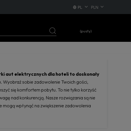
PL
EN
DE
(pusty)
FR
ki aut elektrycznych dla hoteli to doskonały
tu. Wyobraź sobie zadowolenie Twoich gości,
szyć się komfortem pobytu. To nie tylko korzyść
wagę nad konkurencją. Nasze rozwiązania są nie
ycje mogą wpłynąć na zwiększenie zadowolenia