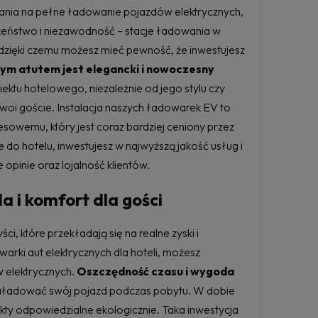
wania na pełne ładowanie pojazdów elektrycznych,
czeństwo i niezawodność – stacje ładowania w
zięki czemu możesz mieć pewność, że inwestujesz
nym atutem jest elegancki i nowoczesny
iektu hotelowego, niezależnie od jego stylu czy
woi goście. Instalacja naszych ładowarek EV to
sowemu, który jest coraz bardziej ceniony przez
o hotelu, inwestujesz w najwyższą jakość usług i
pinie oraz lojalność klientów.
 i komfort dla gości
, które przekładają się na realne zyski i
arki aut elektrycznych dla hoteli, możesz
w elektrycznych.
Oszczędność czasu i wygoda
naładować swój pojazd podczas pobytu. W dobie
kty odpowiedzialne ekologicznie. Taka inwestycja