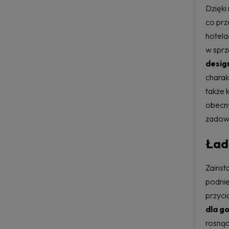
Dzięki
co prz
hotela
w sprz
desig
charak
także 
obecny
zadowo
Ład
Zainst
podnie
przyci
dla g
rosnąc