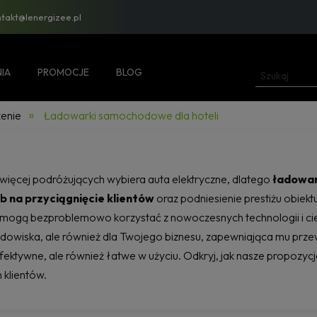
ntakt@lenergizee.pl
IA
PROMOCJE
BLOG
»
enie
Ładowarki samochodowe dla hoteli
więcej podróżujących wybiera auta elektryczne, dlatego
ładowar
b na przyciągnięcie klientów
oraz podniesienie prestiżu obiek
 mogą bezproblemowo korzystać z nowoczesnych technologii i cie
odowiska, ale również dla Twojego biznesu, zapewniająca mu prze
efektywne, ale również łatwe w użyciu. Odkryj, jak nasze propoz
 klientów.