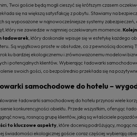
 nim, Twoi goście będą mogli cieszyć się krótszym czasem oczeki
ekłada się na większą satysfakcję z pobytu. Stawiamy na bezpie
ch są wyposażone w najnowocześniejsze systemy zabezpieczeń, d
ęt, który nie zawiedzie w najmniej oczekiwanym momencie.
Kolej
n ładowarek
, który doskonale wpisuje się w estetykę każdego ob
teru. Są wyjątkowo proste w obsłudze, co z pewnością docenią T
krok ku bardziej ekologicznemu i zrównoważonemu modelowi bizne
ch i potencjalnych klientów. Wybierając ładowarki samochodowe d
lenie swoich gości, co bezpośrednio przekłada się na pozytywne o
owarki samochodowe do hotelu – wygoda
alowanie ładowarki samochodowej do hotelu przynosi wiele korzyści
sienie konkurencyjności obiektu. Przede wszystkim, oferując ładow
ągnąć nową, rosnącą grupę klientów, jaką są właściciele pojazdó
ości to kluczowe aspekty
, które docenią podróżujący, mogąc 
ej świadomości ekologicznej goście coraz częściej wybierają obie