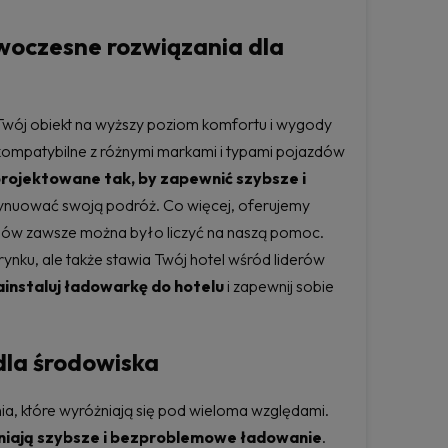
owoczesne rozwiązania dla
Twój obiekt na wyższy poziom komfortu i wygody
 kompatybilne z różnymi markami i typami pojazdów
ojektowane tak, by zapewnić szybsze i
tynuować swoją podróż. Co więcej, oferujemy
emów zawsze można było liczyć na naszą pomoc.
ynku, ale także stawia Twój hotel wśród liderów
ainstaluj ładowarkę do hotelu
i zapewnij sobie
dla środowiska
a, które wyróżniają się pod wieloma względami.
iają szybsze i bezproblemowe ładowanie
.