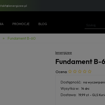
ntakt@lenergizee.pl
IA
PROMOCJE
BLOG
»
a
Fundament B-60
lenergizee
Fundament B-
Ocena:
Dostępność:
na wyczerpani
Wysyłka w:
14 dni
Dostawa:
19,99 zł
- GLS Kuri