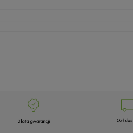
0zł do
2 lata gwarancji