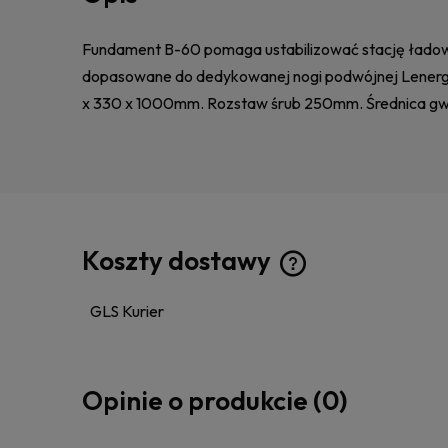
Fundament B-60 pomaga ustabilizować stację ład
dopasowane do dedykowanej nogi podwójnej Lener
x 330 x 1000mm. Rozstaw śrub 250mm. Średnica gw
Koszty dostawy
GLS Kurier
Cena nie zawiera ewen
kosztów płatności
Opinie o produkcie (0)