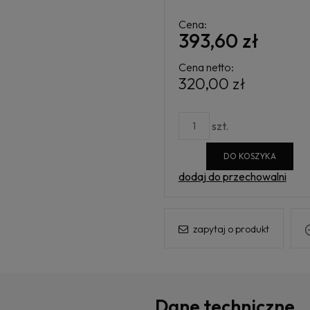
Cena nie zawiera ewentualnych koszt
płatności
Cena:
393,60 zł
Cena netto:
320,00 zł
szt.
DO KOSZYKA
dodaj do przechowalni
zapytaj o produkt
Dane techniczne