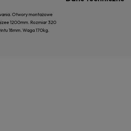
owania. Otwory montażowe
gizee 1200mm. Rozmiar 320
intu 18mm. Waga 170kg.
tualnych