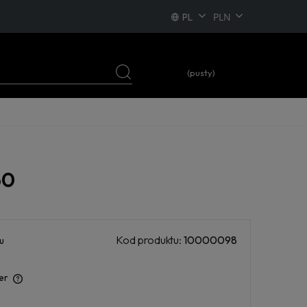
PL
EN
DE
(pusty)
FR
60
Kod produktu:
10000098
u
er