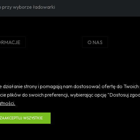
wo przy wyborze ładowarki
ORMACJE
O NAS
i
Kontakt i dane firmy
je
Kontakt
koszty dostawy
O firmie
alizacji zamówienia
wne działanie strony i pomagają nam dostosować ofertę do Twoic
ycie plików do swoich preferencji, wybierając opcję "Dostosuj zgod
atności.
ZAAKCEPTUJ WSZYSTKIE