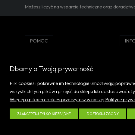
Możesz liczyć na wsparcie techniczne oraz doradzt
POMOC
INF
Regulamin sklepu
Katalog
Zwroty i reklamacje
Promoc
Dbamy o Twoją prywatność
Instrukcje
Czas i 
Urząd Dozoru Technicznego
Czas re
Pliki cookies i pokrewne im technologie umożliwiają popra
wszystkich tych plików i przejść do sklepu lub dostosować uż
Więcej o plikach cookies przeczytasz w naszej Polityce pryw
ZAAKCEPTUJ TYLKO NIEZBĘDNE
DOSTOSUJ ZGODY