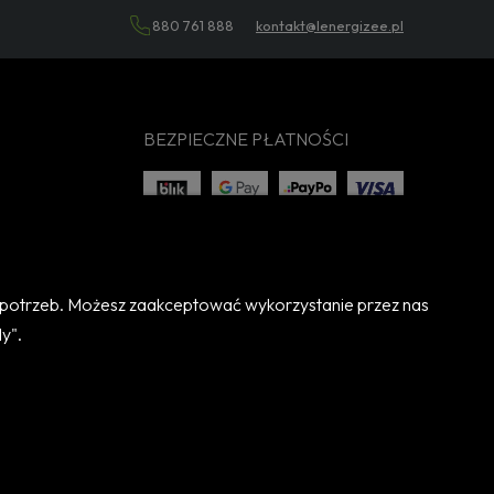
880 761 888
kontakt@lenergizee.pl
BEZPIECZNE PŁATNOŚCI
h potrzeb. Możesz zaakceptować wykorzystanie przez nas
y".
PL
EN
DE
FR