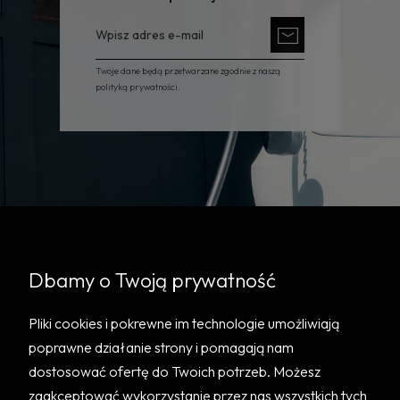
Twoje dane będą przetwarzane zgodnie z naszą
polityką prywatności.
Dbamy o Twoją prywatność
Pomoc
Pliki cookies i pokrewne im technologie umożliwiają
Informacje
poprawne działanie strony i pomagają nam
dostosować ofertę do Twoich potrzeb. Możesz
O nas
zaakceptować wykorzystanie przez nas wszystkich tych