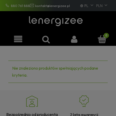
PL
880 761 888
kontakt@lenergizee.pl
EN
DE
FR
Nie znaleziono produktów spełniających podane
kryteria.
Bezpośrednio od producenta
2 lata gwarancji