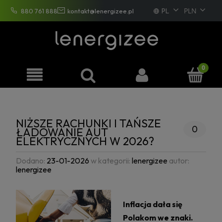
PL
880 761 888
kontakt@lenergizee.pl
EN
DE
FR
NIŻSZE RACHUNKI I TAŃSZE
0
ŁADOWANIE AUT
ELEKTRYCZNYCH W 2026?
Dodano:
23-01-2026
w kategorii:
lenergizee
autor:
lenergizee
Inflacja dała się
Polakom we znaki.