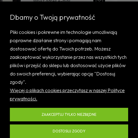
Twoje dane będą przetwarzane zgodnie z naszą
Dbamy o Twoją prywatność
polityką prywatności.
Pliki cookies i pokrewne im technologie umożliwiają
poprawne działanie strony i pomagają nam
dostosować ofertę do Twoich potrzeb. Możesz
zaakceptować wykorzystanie przez nas wszystkich tych
plików i przejść do sklepu lub dostosować użycie plików
do swoich preferencji, wybierając opcję "Dostosuj
zgody".
Pomoc
Więcej o plikach cookies przeczytasz w naszej Polityce
prywatności.
Informacje
ZAAKCEPTUJ TYLKO NIEZBĘDNE
O nas
DOSTOSUJ ZGODY