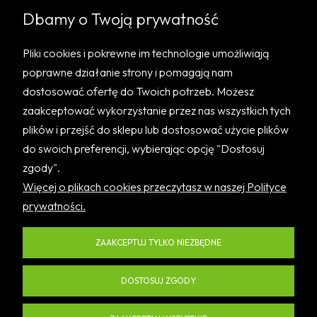
Twoje dane będą przetwarzane zgodnie z naszą
Dbamy o Twoją prywatność
polityką prywatności.
Pliki cookies i pokrewne im technologie umożliwiają
poprawne działanie strony i pomagają nam
dostosować ofertę do Twoich potrzeb. Możesz
zaakceptować wykorzystanie przez nas wszystkich tych
plików i przejść do sklepu lub dostosować użycie plików
do swoich preferencji, wybierając opcję "Dostosuj
zgody".
Pomoc
Więcej o plikach cookies przeczytasz w naszej Polityce
prywatności.
Informacje
ZAAKCEPTUJ TYLKO NIEZBĘDNE
O nas
DOSTOSUJ ZGODY
PL
EN