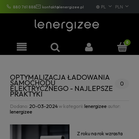
PL
880 761 888
kontakt@lenergizee.pl
EN
DE
FR
OPTYMALIZACJA ŁADOWANIA
SAMOCHODU
0
ELEKTRYCZNEGO - NAJLEPSZE
PRAKTYKI
Dodano:
20-03-2024
w kategorii:
lenergizee
autor:
lenergizee
Z roku na rok wzrasta